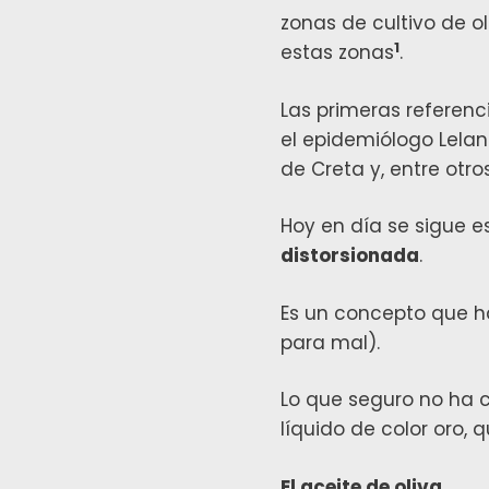
zonas de cultivo de o
1
estas zonas
.
Las primeras referenc
el epidemiólogo Lelan
de Creta y, entre otr
Hoy en día se sigue 
distorsionada
.
Es un concepto que h
para mal).
Lo que seguro no ha 
líquido de color oro, 
El aceite de oliva