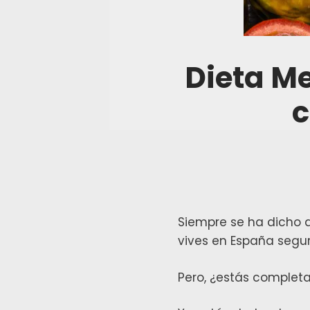
Dieta Me
c
Navegación
Siempre se ha dicho q
de
vives en España segur
entradas
Pero, ¿estás comple