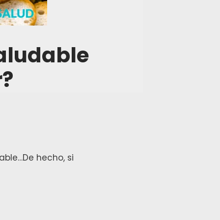
saludable
r?
able…De hecho, si