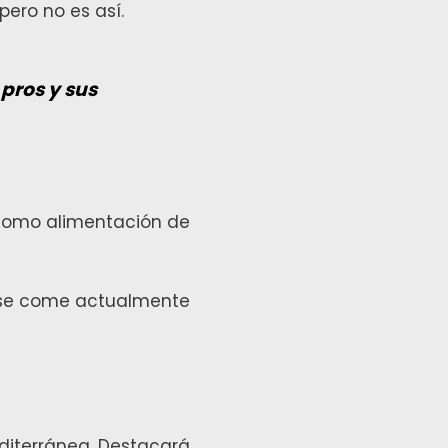
ero no es así.
 pros y sus
 como alimentación de
e se come actualmente
editerránea. Destacará