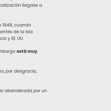
balización llegase a
o 1948, cuando
antes de la isla
a y EE. UU.
 embargo
está muy
o, por desgracia,
ndo abanderada por un