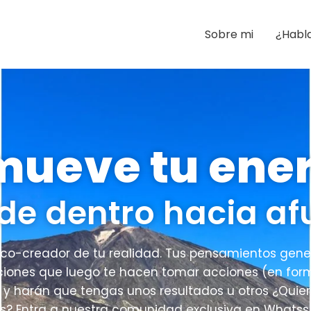
Sobre mi
¿Habl
ueve tu ene
de dentro hacia af
l co-creador de tu realidad. Tus pensamientos gene
iones que luego te hacen tomar acciones (en for
 y harán que tengas unos resultados u otros ¿Quie
? Entra a nuestra comunidad exclusiva en Whats