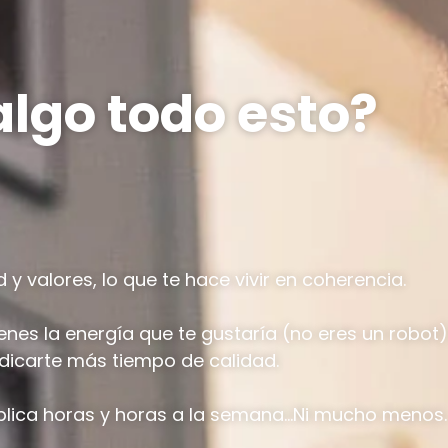
algo todo esto?
 y valores, lo que te hace vivir en coherencia.
enes la energía que te gustaría (no eres un robot
dicarte más tiempo de calidad.
mplica horas y horas a la semana…Ni mucho menos.