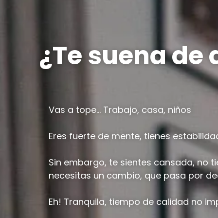
¿Te suena de 
Vas a tope… Trabajo, casa, niños
Eres fuerte de mente, tienes estabilidad
Sin embargo, te sientes cansada, no ti
necesitas un cambio, que pasa por de
Eh! Tranquila, tiempo de calidad no i