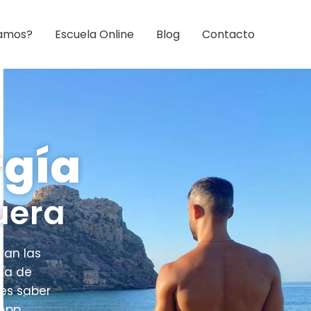
amos?
Escuela Online
Blog
Contacto
rgía
uera
ran las
ma de
res saber
sApp