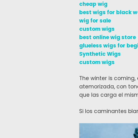
cheap wig
best wigs for black 
wig for sale
custom wigs
best online wig store
glueless wigs for beg
Synthetic Wigs
custom wigs
The winter is coming, 
atemorizada, con ton
que las carga el mism
Si los caminantes bl