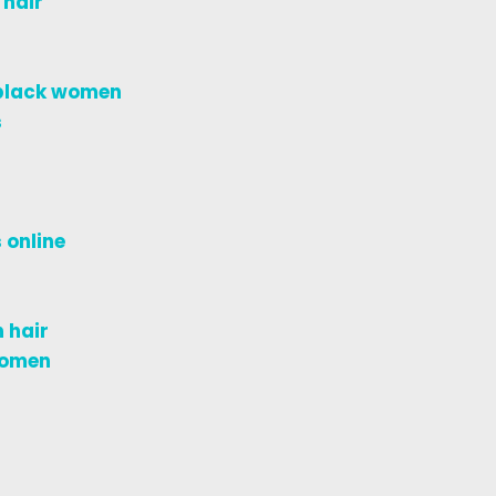
 hair
 black women
s
 online
 hair
women