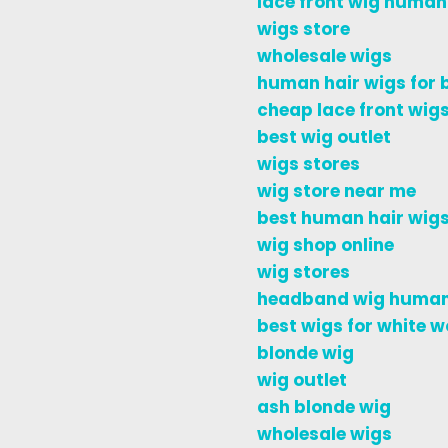
lace front wig human
wigs store
wholesale wigs
human hair wigs for
cheap lace front wig
best wig outlet
wigs stores
wig store near me
best human hair wigs
wig shop online
wig stores
headband wig human
best wigs for white 
blonde wig
wig outlet
ash blonde wig
wholesale wigs