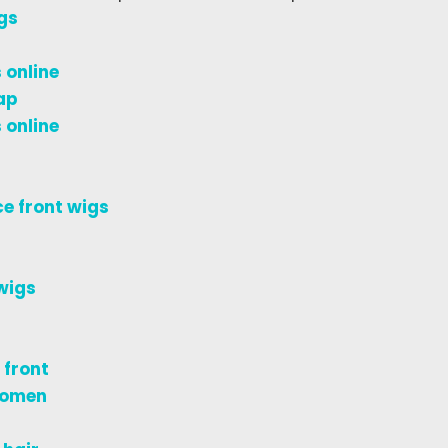
gs
 online
ap
 online
e front wigs
wigs
 front
women