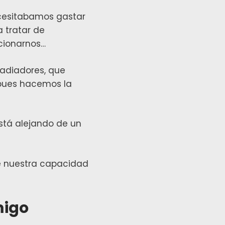
ecesitabamos gastar
 tratar de
acionarnos…
radiadores, que
pues hacemos la
está alejando de un
e nuestra capacidad
migo