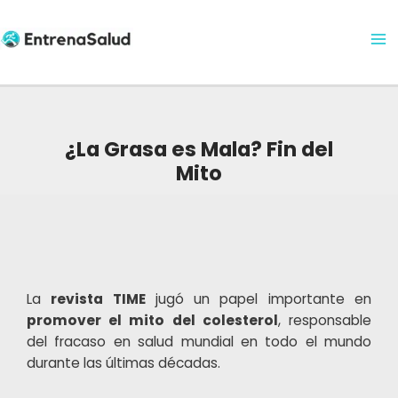
Ma
Ir
al
Me
contenido
¿La Grasa es Mala? Fin del
Mito
Navegación
de
La
revista TIME
jugó un papel importante en
entradas
promover el mito del colesterol
, responsable
del fracaso en salud mundial en todo el mundo
durante las últimas décadas.