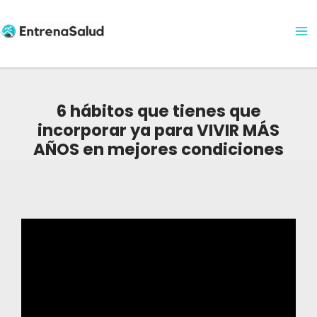
Ma
Ir
al
Me
contenido
6 hábitos que tienes que
incorporar ya para VIVIR MÁS
AÑOS en mejores condiciones
Navegación
de
entradas