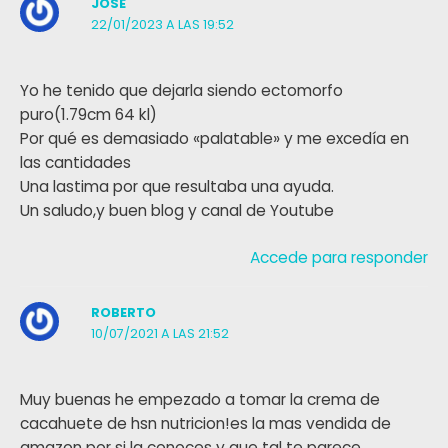
JOSÉ
22/01/2023 A LAS 19:52
Yo he tenido que dejarla siendo ectomorfo
puro(1.79cm 64 kl)
Por qué es demasiado «palatable» y me excedía en
las cantidades
Una lastima por que resultaba una ayuda.
Un saludo,y buen blog y canal de Youtube
Accede para responder
ROBERTO
10/07/2021 A LAS 21:52
Muy buenas he empezado a tomar la crema de
cacahuete de hsn nutricion!es la mas vendida de
amazon por si la conoces y que tal te parece