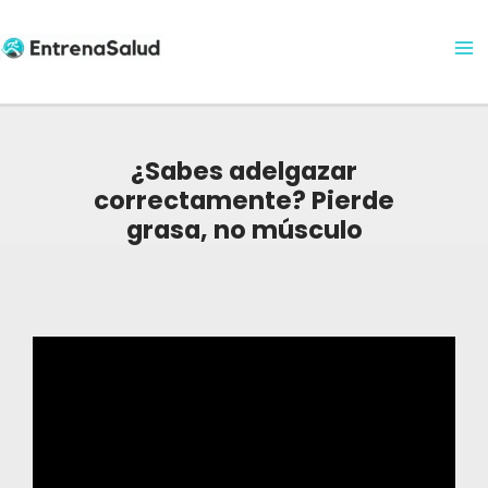
Ma
Ir
al
Me
contenido
¿Sabes adelgazar
correctamente? Pierde
grasa, no músculo
Navegación
de
entradas